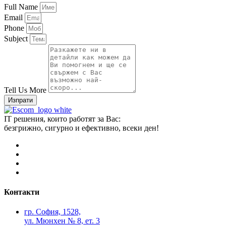
Full Name
Email
Phone
Subject
Tell Us More
Изпрати
IT решения, които работят за Вас:
безгрижно, сигурно и ефективно, всеки ден!
Контакти
гр. София, 1528,
ул. Мюнхен № 8, eт. 3