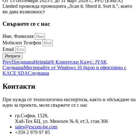
От 15 септември 2025 г. до 31 март 2026 г., PFU (EMEA)
Limited провежда промоцията „Scan it. Shred it. Sort it.“, която
ви дава възможност
Свържете се с нас
Име, Фамилия
Мобилен Телефон
Email
Изпрати
Prev
Предишна
Heimdal® Клиентски Kазус: JYSK
Следваща
Мигрирайте от Windows 10 бързо и ефективно с
KACE SDA
Следваща
Контакти
При нужда от технологична експертиза, както и обсъждане на
идеи за проекти, моля свържете се с нас
гр.София, 1528,
Хай-Тех БЦ, ул. Мюнхен № 8, eт.3, стая 306
sales@escom-bg.com
+359 2 979 97 85