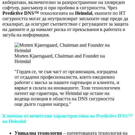
кибератаки, включително за разпространение на зловреден
софтуер, рансъмуер и при пробиви в сигурността. Чрез
Predictive DNS™
технологията на
Heimdal
, екипите по ИТ
сигурността могат да неутрализират заплахите още преди да
ескалират, да осигурят съответствие с регулациите за защита
на данните и да намалят риска от прекъсвания в работата и
загуба на информация.
Morten Kjaersgaard, Chairman and Founder на
Heimdal
"Гордея се, че съм част от организация, изградена
от отдадени професионалисти, които ежедневно
работят с мисъл за нашите партньори и клиенти, и
вярват в силата на иновациите. Този технологичен
патент ще гарантира, че Heimdal ще остане на
водеща позиция в областта на DNS сигурността
още дълги години напред."
Ключови отличителни характеристики на Predictive DNS™
на Heimdal
Уникална технология
– патентованата технология на