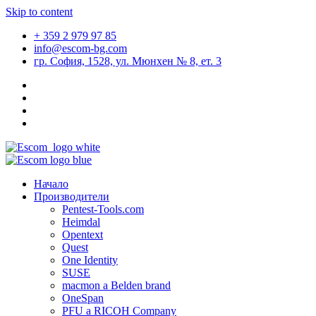
Skip to content
+ 359 2 979 97 85
info@escom-bg.com
гр. София, 1528, ул. Мюнхен № 8, eт. 3
Начало
Производители
Pentest-Tools.com
Heimdal
Opentext
Quest
One Identity
SUSE
macmon a Belden brand
OneSpan
PFU a RICOH Company