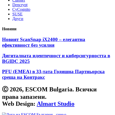
Classter
Dencrypt
CyCognito
SUSE
Други
Новини
Новият ScanSnap iX2400 – елегантна
ефективност без усилия
Дигиталната идентичност и киберсигурността в
BGIDC 2025
PFU (EMEA) в 33-тата Годишна Партньорска
среща на Контракс
Ⓒ 2026, ESCOM Bulgaria. Всички
права запазени.
Web Design:
Almart Studio