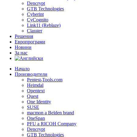
Dencrypt
GTB Technologies
Cyberint
CyCognito
Link11 (Reblaze)
Classter
Решения
Европрограми
Новини
За нас
Начало
Производители
Pentest-Tools.com
Heimdal
Opentext
Quest
One Identity
SUSE
macmon a Belden brand
OneSpan
PFU a RICOH Company
Dencrypt
GTB Technologies