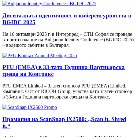
Дигиталната идентичност и киберсигурността в
BGIDC 2025
На 16 октомври 2025 г. в Интерпред – СТЦ София се проведе
второто издание на Bulgarian Identity Conference (BGIDC 2025)
– водещото събитие в България,
PFU (EMEA) в 33-тата Годишна Партньорска
среща на Контракс
PFU EMEA Limited – Златен спонсор PFU (EMEA) Limited,
компания, част от RICOH Group, участва като златен спонсор
в 33-тата Годишна партньорска среща на Контракс,
Промоция на ScanSnap iX2500: „Scan it. Shred
it.“