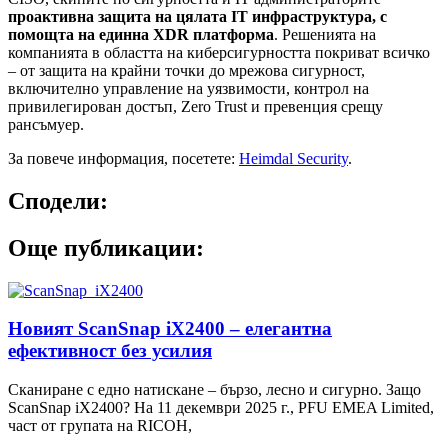
проактивна защита на цялата IT инфраструктура, с
помощта на единна XDR платформа
. Решенията на
компанията в областта на киберсигурността покриват всичко
– от защита на крайни точки до мрежова сигурност,
включително управление на уязвимости, контрол на
привилегирован достъп, Zero Trust и превенция срещу
рансъмуер.
За повече информация, посетете:
Heimdal Security
.
Сподели:
Още публикации:
Новият ScanSnap iX2400 – елегантна
ефективност без усилия
Сканиране с едно натискане – бързо, лесно и сигурно. Защо
ScanSnap iX2400? На 11 декември 2025 г., PFU EMEA Limited,
част от групата на RICOH,