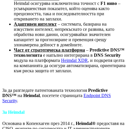
Heimdal осигурява изключителна точност с
F1 ниво
–
усъвършенстван показател, който оценява както
прецизността, така и последователността при
откриването на заплахи.
Адаптивен интелект
– системата, базирана на
изкуствен интелект, непрекъснато се развива, като
обработва нови данни, осигурявайки значителен
капацитет за прогнозиране и превенция срещу
злонамерена дейност в домейните.
Част от стратегическа платформа
–
Predictive DNS™
технологията
е напълно интегрирана в
DNS Security
модула на платформата
Heimdal XDR
, и подкрепя целта
на компанията да осигури автоматизирана, ориентирана
към риска защита от заплахи.
За да разгледате патентованата технология
Predictive
DNS™
на
Heimdal
, посетете страницата
Endpoint DNS
Security
.
За Heimdal
Основана в Копенхаген през 2014 г.,
Heimdal®
предоставя на
CISO, екипите по сигурността и IT администраторите