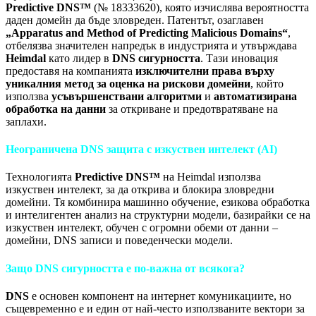
Predictive DNS™
(№ 18333620), която изчислява вероятността
даден домейн да бъде зловреден. Патентът, озаглавен
„Apparatus and Method of Predicting Malicious Domains“
,
отбелязва значителен напредък в индустрията и утвърждава
Heimdal
като лидер в
DNS сигурността
. Тази иновация
предоставя на компанията
изключителни права върху
уникалния метод за оценка на рискови домейни
, който
използва
усъвършенствани алгоритми
и
автоматизирана
обработка на данни
за откриване и предотвратяване на
заплахи.
Неограничена DNS защита с изкуствен интелект (AI)
Технологията
Predictive DNS™
на Heimdal използва
изкуствен интелект, за да открива и блокира зловредни
домейни. Тя комбинира машинно обучение, езикова обработка
и интелигентен анализ на структурни модели, базирайки се на
изкуствен интелект, обучен с огромни обеми от данни –
домейни, DNS записи и поведенчески модели.
Защо DNS сигурността е по-важна от всякога?
DNS
е основен компонент на интернет комуникациите, но
същевременно е и един от най-често използваните вектори за