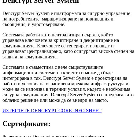
Dencrypt Server System
Dencrypt Server System е платформата за сигурно управление
на потребителите, маршрутизиране на повиквания и
съобщения, и удостоверяване.
Системата работи като централизиран сървър, който
управлява ключовете за криптиране и декриптиране на
комуникацията. Ключовете се генерират, изпращат и
управляват централизирано, като осигуряват висока степен на
защита на комуникацията.
Системата е съвместима с вече съществуващите
информационни системи на клиента и може да бъде
интегрирана в тях. Dencrypt Server System е проектирана да
работи в условия на ограничена мрежова инфраструктура и
може да се използва в теренни условия, където е необходима
сигурна комуникация. Dencrypt Server System се предлага като
облачно решение или може да се внедри на място.
ИЗТЕГЛЕТЕ DENCRYPT CORE INFO SHEET
Сертификати:
Решенията на Dencrypt притежават сертификати,