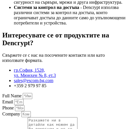
сигурност на сървъри, мрежи и друга инфраструктура.
Системи за контрол на достъпа
- Dencrypt използва
различни системи за контрол на достъпа, които
ограничават достъпа до данните само до упълномощени
потребители и устройства.
Интересувате се от продуктите на
Dencrypt?
Свържете се с нас на посочените контакти или като
използвате формата.
гр.София, 1528,
ул. Мюнхен № 8, eт.3
sales@escom-bg.com
+359 2 979 97 85
Full Name
Email
Phone
Company