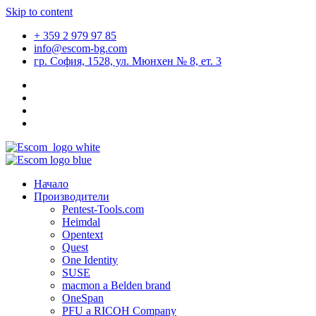
Skip to content
+ 359 2 979 97 85
info@escom-bg.com
гр. София, 1528, ул. Мюнхен № 8, eт. 3
Начало
Производители
Pentest-Tools.com
Heimdal
Opentext
Quest
One Identity
SUSE
macmon a Belden brand
OneSpan
PFU a RICOH Company