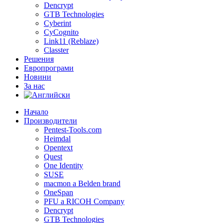
Dencrypt
GTB Technologies
Cyberint
CyCognito
Link11 (Reblaze)
Classter
Решения
Европрограми
Новини
За нас
Начало
Производители
Pentest-Tools.com
Heimdal
Opentext
Quest
One Identity
SUSE
macmon a Belden brand
OneSpan
PFU a RICOH Company
Dencrypt
GTB Technologies