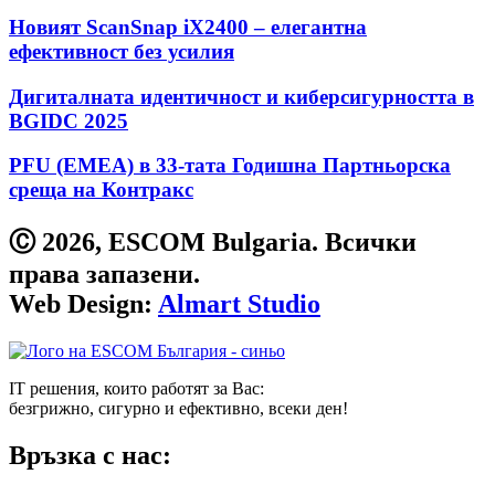
Новият ScanSnap iX2400 – елегантна
ефективност без усилия
Дигиталната идентичност и киберсигурността в
BGIDC 2025
PFU (EMEA) в 33-тата Годишна Партньорска
среща на Контракс
Ⓒ 2026, ESCOM Bulgaria. Всички
права запазени.
Web Design:
Almart Studio
IT решения, които работят за Вас:
безгрижно, сигурно и ефективно, всеки ден!
Връзка с нас: