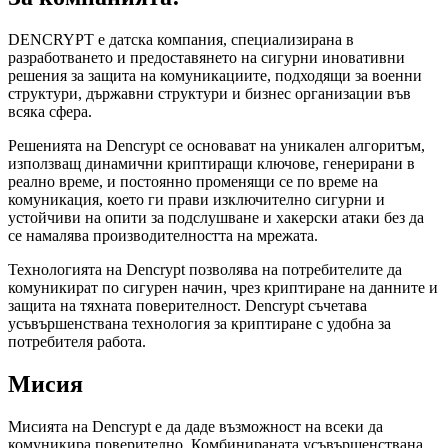
DENCRYPT е датска компания, специализирана в
разработването и предоставянето на сигурни иновативни
решения за защита на комуникациите, подходящи за военни
структури, държавни структури и бизнес организации във
всяка сфера.
Решенията на Dencrypt се основават на уникален алгоритъм,
използващ динамични криптиращи ключове, генерирани в
реално време, и постоянно променящи се по време на
комуникация, което ги прави изключително сигурни и
устойчиви на опити за подслушване и хакерски атаки без да
се намалява производителността на мрежата.
Технологията на Dencrypt позволява на потребителите да
комуникират по сигурен начин, чрез криптиране на данните и
защита на тяхната поверителност. Dencrypt съчетава
усъвършенствана технология за криптиране с удобна за
потребителя работа.
Мисия
Мисията на Dencrypt е да даде възможност на всеки да
комуникира поверително. Комбинираната усъвършенствана