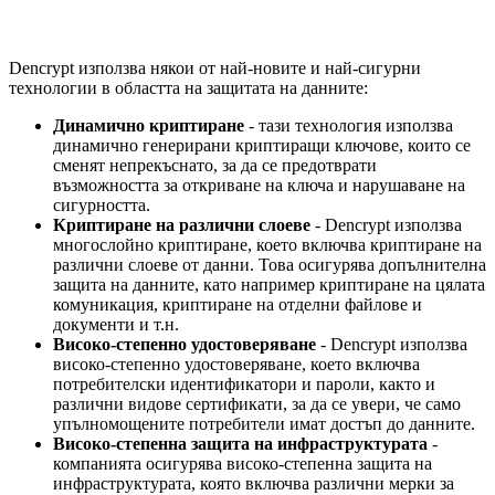
Dencrypt използва някои от най-новите и най-сигурни
технологии в областта на защитата на данните:
Динамично криптиране
- тази технология използва
динамично генерирани криптиращи ключове, които се
сменят непрекъснато, за да се предотврати
възможността за откриване на ключа и нарушаване на
сигурността.
Криптиране на различни слоеве
- Dencrypt използва
многослойно криптиране, което включва криптиране на
различни слоеве от данни. Това осигурява допълнителна
защита на данните, като например криптиране на цялата
комуникация, криптиране на отделни файлове и
документи и т.н.
Високо-степенно удостоверяване
- Dencrypt използва
високо-степенно удостоверяване, което включва
потребителски идентификатори и пароли, както и
различни видове сертификати, за да се увери, че само
упълномощените потребители имат достъп до данните.
Високо-степенна защита на инфраструктурата
-
компанията осигурява високо-степенна защита на
инфраструктурата, която включва различни мерки за