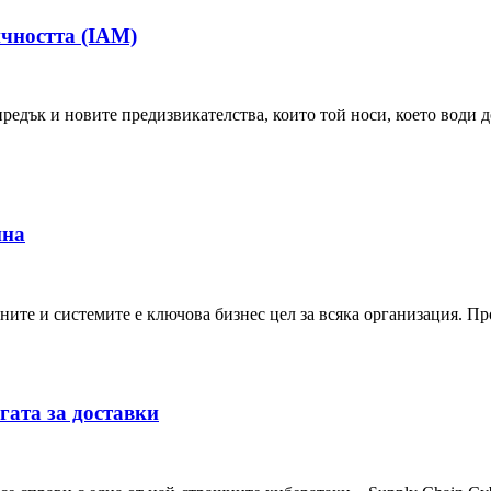
ичността (IAM)
едък и новите предизвикателства, които той носи, което води д
ина
ните и системите е ключова бизнес цел за всяка организация. П
гата за доставки