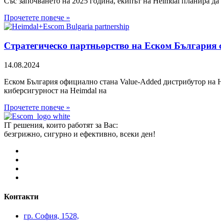
Със започването на 2025 година, екипът на Heimdal планира да с
Прочетете повече »
Стратегическо партньорство на Еском България 
14.08.2024
Еском България официално стана Value-Added дистрибутор на H
киберсигурност на Heimdal на
Прочетете повече »
IT решения, които работят за Вас:
безгрижно, сигурно и ефективно, всеки ден!
Контакти
гр. София, 1528,