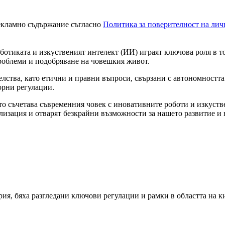
екламно съдържание съгласно
Политика за поверителност на ли
оботиката и изкуственият интелект (ИИ) играят ключова роля в 
роблеми и подобряване на човешкия живот.
лства, като етични и правни въпроси, свързани с автономността
ворни регулации.
ято съчетава съвременния човек с иновативните роботи и изкуст
зация и отварят безкрайни възможности за нашето развитие и н
ия, бяха разгледани ключови регулации и рамки в областта на ки