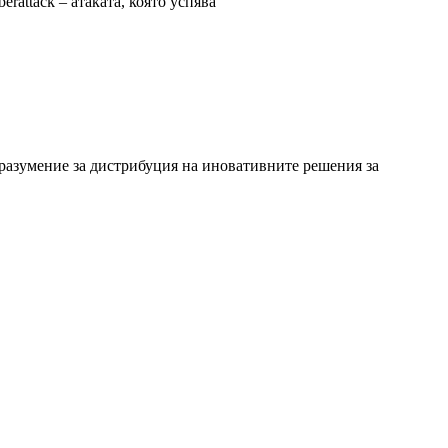
rattack – атаката, която успява
разумение за дистрибуция на иновативните решения за