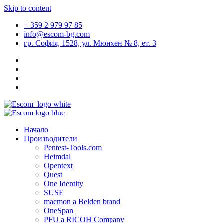
Skip to content
+ 359 2 979 97 85
info@escom-bg.com
гр. София, 1528, ул. Мюнхен № 8, eт. 3
Начало
Производители
Pentest-Tools.com
Heimdal
Opentext
Quest
One Identity
SUSE
macmon a Belden brand
OneSpan
PFU a RICOH Company