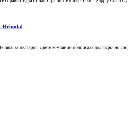
е справи с една от най-страшните кибератаки – Supply Chain Cybe
с Heimdal
eimdal за България. Двете компании подписаха дългосрочно спо