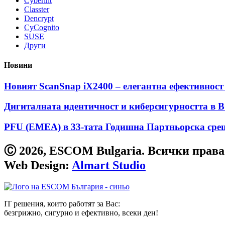
Cyberint
Classter
Dencrypt
CyCognito
SUSE
Други
Новини
Новият ScanSnap iX2400 – елегантна ефективност 
Дигиталната идентичност и киберсигурността в 
PFU (EMEA) в 33-тата Годишна Партньорска сре
Ⓒ 2026, ESCOM Bulgaria. Всички права
Web Design:
Almart Studio
IT решения, които работят за Вас:
безгрижно, сигурно и ефективно, всеки ден!