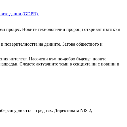
чните данни (GDPR).
този процес. Новите технологични пророци откриват пътя към
 и поверителността на данните. Затова обществото и
вения интелект. Насочени към по-добро бъдеще, новите
апредък. Следете актуалните теми в секцията ни с новини и
берсигурността – сред тях: Директивата NIS 2,