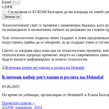
Email
GDPR
Съгласявам се ЕСКОМ България да ми изпраща по имейл р
Запиши се
Технологичният свят се променя с неимоверна бързина, като р
по-напреднали и иновативни начини на решаване на сложни п
Тези технологични подвизи обаче създават и нови предизвикате
индустрията трябва да се обединят, за да създадат умни и отго
Светът се изправя пред нова ера на технологични промени, ко
технологични пророци променят лицето на съвременната цивили
бъдете винаги информирани за новите технологии.
Ключови кибер регулации и ролята на Heimdal
05.06.2025
По време на уебинара, организиран от Heimdal® и Еском Българ
Прочетете повече »