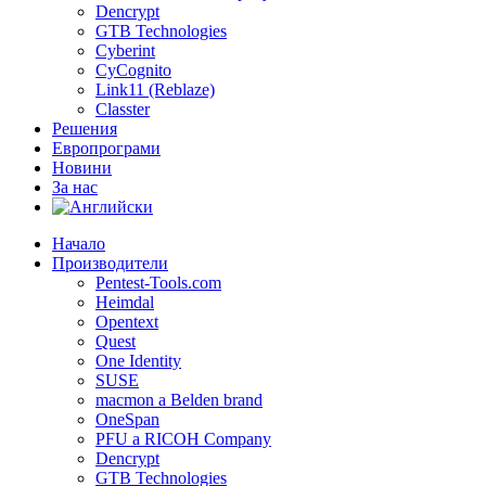
Dencrypt
GTB Technologies
Cyberint
CyCognito
Link11 (Reblaze)
Classter
Решения
Европрограми
Новини
За нас
Начало
Производители
Pentest-Tools.com
Heimdal
Opentext
Quest
One Identity
SUSE
macmon a Belden brand
OneSpan
PFU a RICOH Company
Dencrypt
GTB Technologies